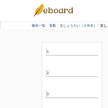
教科一覧
算数
文しょうだい（２年生）
文し
1.
2.
3.