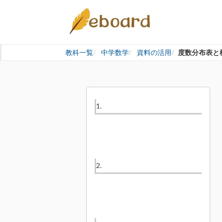
教科一覧
中学数学
資料の活用
度数分布表と
1.
2.