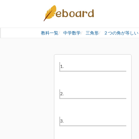
教科一覧
中学数学
三角形
２つの角が等しい
1.
2.
3.