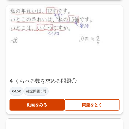
4. くらべる数を求める問題①
04:50
確認問題 3問
動画をみる
問題をとく