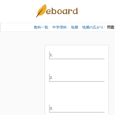
教科一覧
中学理科
地層
地層の広がり
問題
1.
2.
3.