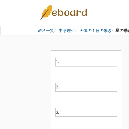
教科一覧
中学理科
天体の１日の動き
星の動
1.
2.
3.