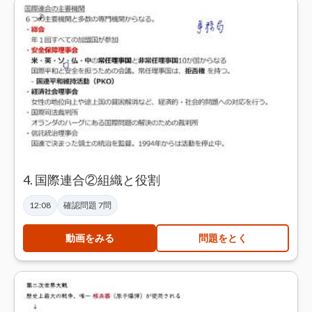
4. 国際連合②組織と役割
12:08
確認問題 7問
動画をみる
問題をとく