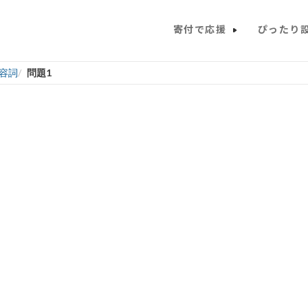
寄付で応援
ぴったり
容詞
問題1