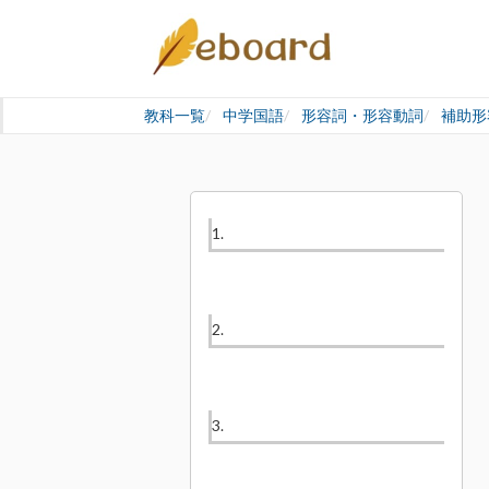
教科一覧
中学国語
形容詞・形容動詞
補助形
1.
2.
3.