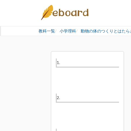
教科一覧
小学理科
動物の体のつくりとはたら
1.
2.