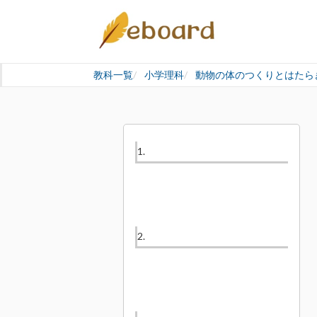
教科一覧
小学理科
動物の体のつくりとはたら
1.
2.