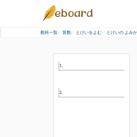
教科一覧
算数
とけいをよむ
とけいの よみ
1.
2.