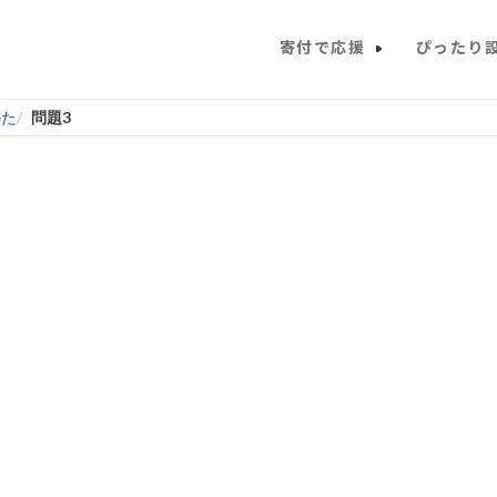
寄付で応援
ぴったり
かた
問題3