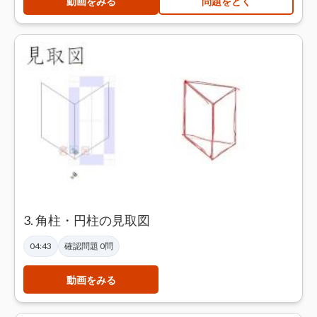
動画をみる
問題をとく
3. 角柱・円柱の見取図
04:43
確認問題 0問
動画をみる