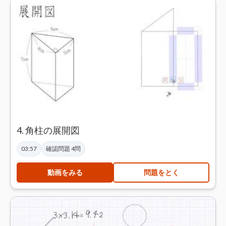
4. 角柱の展開図
03:57
確認問題 4問
動画をみる
問題をとく