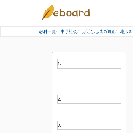
教科一覧
中学社会
身近な地域の調査
地形図
1.
2.
3.