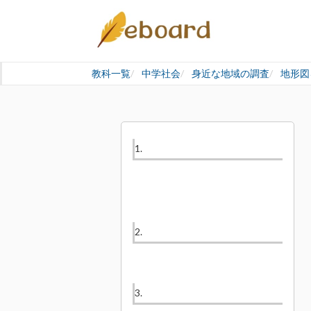
教科一覧
中学社会
身近な地域の調査
地形図
1.
2.
3.