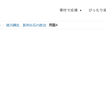
寄付で応援
ぴったり
）
徳川綱吉、新井白石の政治
問題4