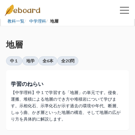
教科一覧
中学理科
地層
地層
中１
地学
全6本
全20問
学習のねらい
【中学理科】中１で学習する「地層」の単元です。侵食、
運搬、堆積による地層のでき方や堆積岩について学びま
す。示相化石、示準化石が示す過去の環境や年代、断層、
しゅう曲、かぎ層といった地層の構造、そして地層の広が
り方を具体的に解説します。