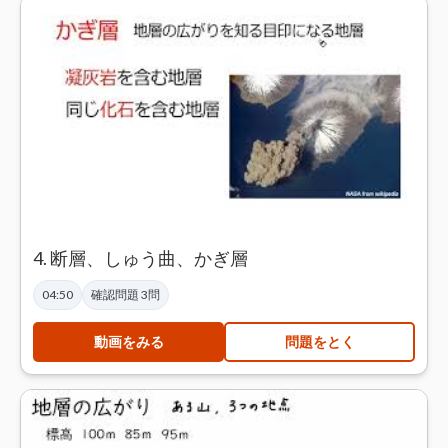
4. 断層、しゅう曲、かぎ層
04:50
確認問題 3問
動画をみる
問題をとく