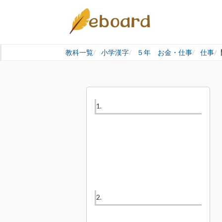
教科一覧
小学漢字
５年 お金・仕事
仕事
1.
2.